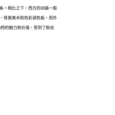
系。相比之下，西方的动画一般
、背景美术和色彩调色板，而外
独特的魅力和价值，受到了粉丝