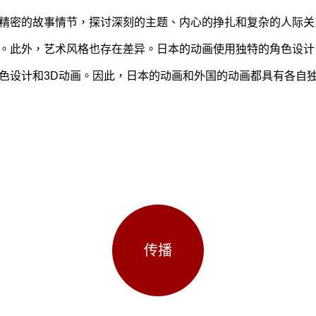
精密的故事情节，探讨深刻的主题、内心的挣扎和复杂的人际关
。此外，艺术风格也存在差异。日本的动画使用独特的角色设计
色设计和3D动画。因此，日本的动画和外国的动画都具有各自
传播