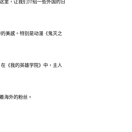
这里，让我们介绍一些外国的日
特的美感。特别是动漫《鬼灭之
。在《我的英雄学院》中，主人
着海外的粉丝。