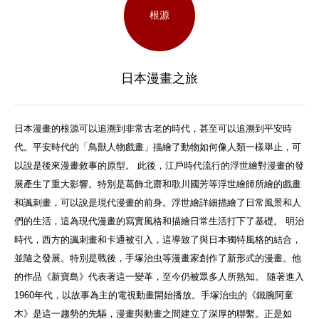
根源
日本漫畫之旅
日本漫畫的根源可以追溯到非常古老的時代，甚至可以追溯到平安時
代。平安時代的「鳥獸人物戲畫」描繪了動物如何像人類一樣舉止，可
以說是後來漫畫敘事的原型。 此後，江戶時代流行的浮世繪對漫畫的發
展產生了重大影響。特別是葛飾北齋和歌川國芳等浮世繪師所繪的戲畫
和諷刺畫，可以說是現代漫畫的前身。浮世繪詳細描繪了日常風景和人
們的生活，這為現代漫畫的寫實風格和描繪日常生活打下了基礎。 明治
時代，西方的諷刺畫和卡通被引入，這導致了與日本獨特風格的結合，
並隨之發展。特別是戰後，手塚治虫等漫畫家創作了新形式的漫畫。他
的作品《新寶島》代表著這一變革，至今仍被眾多人所熟知。 隨著進入
1960年代，以故事為主的電視動畫開始播放。手塚治虫的《鐵腕阿童
木》是這一趨勢的先驅，漫畫與動畫之間建立了深厚的聯繫。正是如