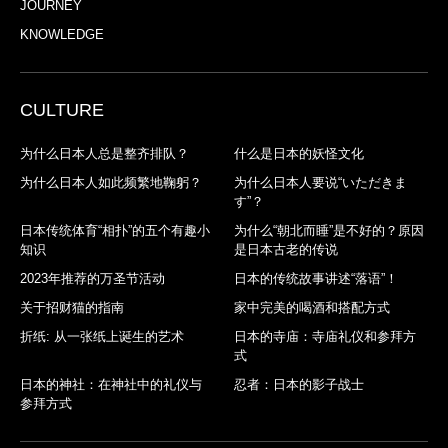
JOURNEY
KNOWLEDGE
CULTURE
为什么日本人总是整齐排队？
什么是日本的妖怪文化
为什么日本人如此频繁地鞠躬？
为什么日本人要说“いただきま
す”？
日本传统体育“相扑”的五个有趣小
为什么“朝北而睡”是不好的？原因
知识
是日本古老的传说
2023年推荐的万圣节活动
日本的传统故事讲述“落语”！
关于招财猫的指南
家中完美的喝酒和搭配方式
折纸: 从一张纸上诞生的艺术
日本的寺庙：寺庙礼仪和参拜方
式
日本的神社：在神社中的礼仪与
忍者：日本的影子战士
参拜方式