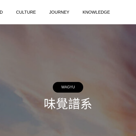
D
CULTURE
JOURNEY
KNOWLEDGE
WAGYU
味覺譜系