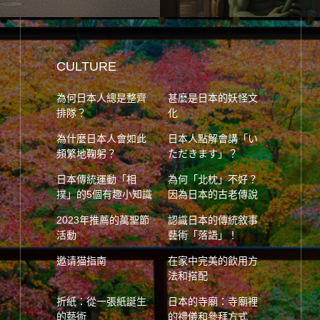
CULTURE
為何日本人總是整齊
甚麼是日本的妖怪文
排隊？
化
為什麼日本人會如此
日本人點解會講「い
頻繁地鞠躬？
ただきます」？
日本傳統運動「相
為何「北枕」不好？
撲」的5個有趣小知識
因為日本的古老傳說
2023年推薦的萬聖節
認識日本的傳統敘事
活動
藝術「落語」！
邀请猫指南
在家中完美的飲用方
法和搭配
折紙：從一張紙誕生
日本的寺廟：寺廟裡
的藝術
的禮儀和參拜方式