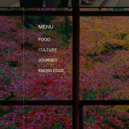
MENU
FOOD
CULTURE
JOURNEY
KNOWLEDGE