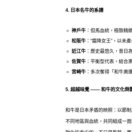
4. 日本名牛的系譜
神戶牛
：但馬血統，極致精
松阪牛
：“霜降女王”，以未
近江牛
：歷史最悠久，昔日
佐賀牛
：平衡型代表，結合
宮崎牛
：多次奪得「和牛奧
5. 超越味覺 —— 和牛的文化倒
和牛是日本矛盾的映照：以節制
不同地區與血統，共同組成一首