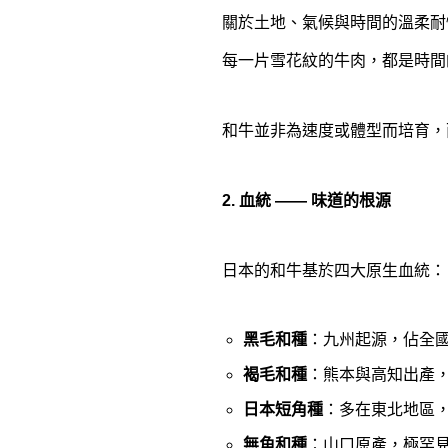
關於土地、氣候與時間的溫柔耐
每一片雪花紋的牛肉，都是時間
和牛並非為速度或體型而培育，
2. 血統 —— 味道的根源
日本的和牛基於四大原生血統：
黑毛和種
：九州起源，佔全
褐毛和種
：熊本與高知出產
日本短角種
：多在東北地區
無角和種
：山口原產，極罕