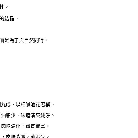
性。
的結晶。
而是為了與自然同行。
國九成，以細膩油花著稱。
，油脂少，味道清爽純淨。
，肉味濃郁，鐵質豐富。
見，肉味紮實，油脂少。