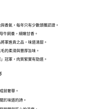
緻與香氣，每年只有少數頭獲認證。
產母牛飼養，細嫩甘香。
為將軍進貢之品，味道清甜。
黑毛的柔滑與豐厚旨味。
運」冠軍，肉質緊實有勁道。
影
成就奢華。
關於味道的詩。