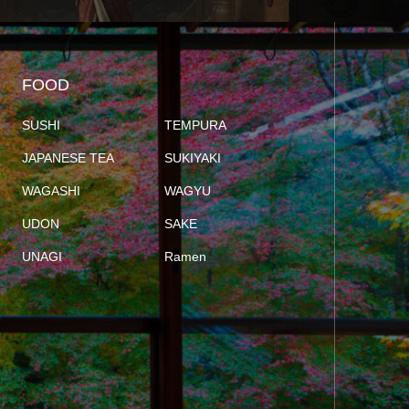
FOOD
SUSHI
TEMPURA
JAPANESE TEA
SUKIYAKI
WAGASHI
WAGYU
UDON
SAKE
UNAGI
Ramen