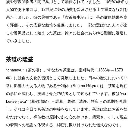
族や宗教関係者の間で薬用として消費されていました。 禅宗の著名な
人物である栄西は、12世紀に茶の消費を普及させる上で重要な役割を
果たしました。彼の著書である『喫茶養生記』は、茶の健康効果を高
く評価し、その広範な栽培を促進しました。一部の選ばれた人々が楽
しむ贅沢品として始まった茶は、徐々に社会のあらゆる階層に浸透し
ていきました。
茶道の隆盛
*chanoyu*（茶の湯）、すなわち茶道は、室町時代（1336年～1573
年）に独自の文化的習慣として発展しました。日本の歴史において非
常に影響力のある人物である千利休（Sen no Rikyu）は、茶道を現在
の形に正式化し、洗練させた功績者として知られています。彼は*wa-
kei-sei-jaku*（和敬清寂） – 調和、尊敬、清浄、静寂 – の原則を強調
し、それは今日でも茶道の中核をなしています。茶道は単にお茶を飲
むだけでなく、禅仏教の原則である心の静けさ、簡素さ、そして現在
の瞬間への感謝を体現する、綿密に振り付けられた儀式なのです。