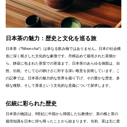
日本茶の魅力：歴史と文化を巡る旅
日本茶（*Nihon-cha*）は単なる飲み物ではありません。日本の社会構
造に深く根ざした文化的な象徴です。丹精込めて栽培された茶畑か
ら、静寂に包まれた茶室での茶道まで、日本茶のあらゆる側面は、自
然、伝統、そして心の静けさに対する深い敬意を反映しています。こ
の記事では、日本茶の魅力的な世界を掘り下げ、その豊かな歴史、多
様な種類、そして茶道という文化的な意義について探求します。
伝統に彩られた歴史
日本茶の物語は、8世紀に中国から帰国した仏教僧が、茶の種と茶の
栽培知識を日本に持ち帰ったことから始まります。当初、茶は主に貴