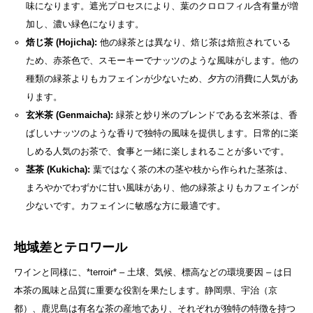
味になります。遮光プロセスにより、葉のクロロフィル含有量が増
加し、濃い緑色になります。
焙じ茶 (Hojicha):
他の緑茶とは異なり、焙じ茶は焙煎されている
ため、赤茶色で、スモーキーでナッツのような風味がします。他の
種類の緑茶よりもカフェインが少ないため、夕方の消費に人気があ
ります。
玄米茶 (Genmaicha):
緑茶と炒り米のブレンドである玄米茶は、香
ばしいナッツのような香りで独特の風味を提供します。日常的に楽
しめる人気のお茶で、食事と一緒に楽しまれることが多いです。
茎茶 (Kukicha):
葉ではなく茶の木の茎や枝から作られた茎茶は、
まろやかでわずかに甘い風味があり、他の緑茶よりもカフェインが
少ないです。カフェインに敏感な方に最適です。
地域差とテロワール
ワインと同様に、*terroir* – 土壌、気候、標高などの環境要因 – は日
本茶の風味と品質に重要な役割を果たします。静岡県、宇治（京
都）、鹿児島は有名な茶の産地であり、それぞれが独特の特徴を持つ