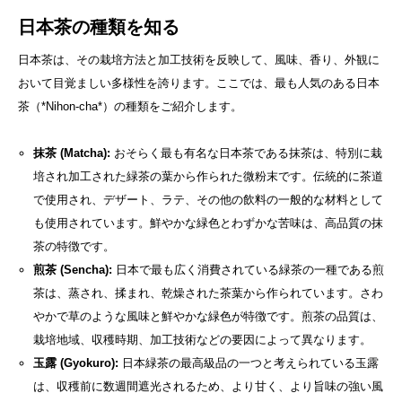
日本茶の種類を知る
日本茶は、その栽培方法と加工技術を反映して、風味、香り、外観に
おいて目覚ましい多様性を誇ります。ここでは、最も人気のある日本
茶（*Nihon-cha*）の種類をご紹介します。
抹茶 (Matcha):
おそらく最も有名な日本茶である抹茶は、特別に栽
培され加工された緑茶の葉から作られた微粉末です。伝統的に茶道
で使用され、デザート、ラテ、その他の飲料の一般的な材料として
も使用されています。鮮やかな緑色とわずかな苦味は、高品質の抹
茶の特徴です。
煎茶 (Sencha):
日本で最も広く消費されている緑茶の一種である煎
茶は、蒸され、揉まれ、乾燥された茶葉から作られています。さわ
やかで草のような風味と鮮やかな緑色が特徴です。煎茶の品質は、
栽培地域、収穫時期、加工技術などの要因によって異なります。
玉露 (Gyokuro):
日本緑茶の最高級品の一つと考えられている玉露
は、収穫前に数週間遮光されるため、より甘く、より旨味の強い風