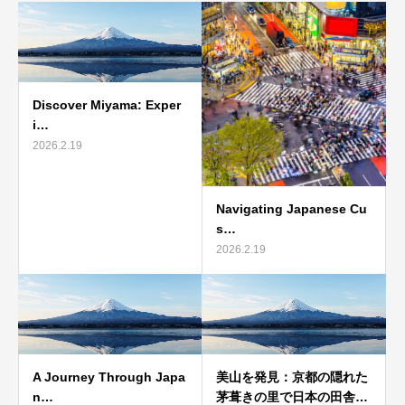
Discover Miyama: Exper
i…
2026.2.19
Navigating Japanese Cu
s…
2026.2.19
A Journey Through Japa
美山を発見：京都の隠れた
n…
茅葺きの里で日本の田舎…