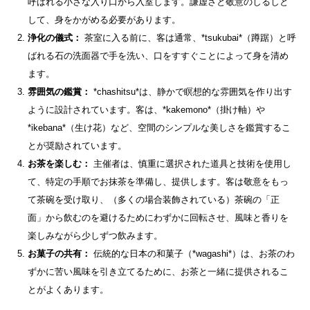
呼ばれる小さな入り口から入室します。謙虚さと敬意のしるしと
して、身をかがめる必要があります。
浄化の儀式：
茶室に入る前に、客は通常、*tsukubai*（蹲踞）と呼
ばれる石の洗面器で手を洗い、口をすすぐことによって身を清め
ます。
雰囲気の鑑賞：
*chashitsu*は、静かで瞑想的な雰囲気を作り出す
ように設計されています。客は、*kakemono*（掛け軸）や
*ikebana*（生け花）など、空間のシンプルな美しさを鑑賞するこ
とが奨励されています。
お茶を楽しむ：
主催者は、慎重に選択された道具と技術を使用し
て、特定の手順でお抹茶を準備し、提供します。客は敬意をもっ
て茶碗を受け取り、（多くの場合装飾されている）茶碗の「正
面」から飲むのを避けるためにわずかに回転させ、風味と香りを
楽しみながら少しずつ飲みます。
お菓子の共有：
伝統的な日本の和菓子（*wagashi*）は、お茶のわ
ずかに苦い風味を引き立てるために、お茶と一緒に提供されるこ
とがよくあります。