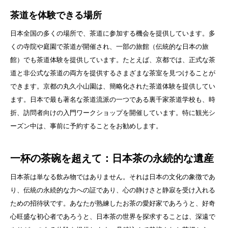
茶道を体験できる場所
日本全国の多くの場所で、茶道に参加する機会を提供しています。多
くの寺院や庭園で茶道が開催され、一部の旅館（伝統的な日本の旅
館）でも茶道体験を提供しています。たとえば、京都では、正式な茶
道と非公式な茶道の両方を提供するさまざまな茶室を見つけることが
できます。京都の丸久小山園は、簡略化された茶道体験を提供してい
ます。日本で最も著名な茶道流派の一つである裏千家茶道学校も、時
折、訪問者向けの入門ワークショップを開催しています。特に観光シ
ーズン中は、事前に予約することをお勧めします。
一杯の茶碗を超えて：日本茶の永続的な遺産
日本茶は単なる飲み物ではありません。それは日本の文化の象徴であ
り、伝統の永続的な力への証であり、心の静けさと静寂を受け入れる
ための招待状です。あなたが熟練したお茶の愛好家であろうと、好奇
心旺盛な初心者であろうと、日本茶の世界を探求することは、深遠で