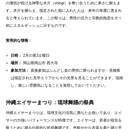
の僧侶が投げる神聖な木片（
shingi
）を奪い合うために寒さに耐えま
す。木片を捕らえ、指定された箱に入れた人は、来年の幸運に恵まれ
ると考えられています。この祭りは、男性の活力と宗教的熱意を大々
的にエネルギッシュに示すものです。
実用的な情報：
日程：
2月の第3土曜日
場所：
岡山県岡山市 西大寺
参加方法：
直接参加はふんどし姿の男性に限られますが、見物客
は指定された見学エリアからその光景を見ることができます。混雑
し、激しい雰囲気になることを覚悟しておいてください。
沖縄エイサーまつり：琉球舞踊の祭典
沖縄エイサーまつりは、琉球文化の活気に満ちたお祝いであり、エイ
サーの力強いパフォーマンスが特徴です。エイサーは、若者が祖先を
敬うために踊る伝統的な民俗舞踊です。色鮮やかな衣装を着た踊り手