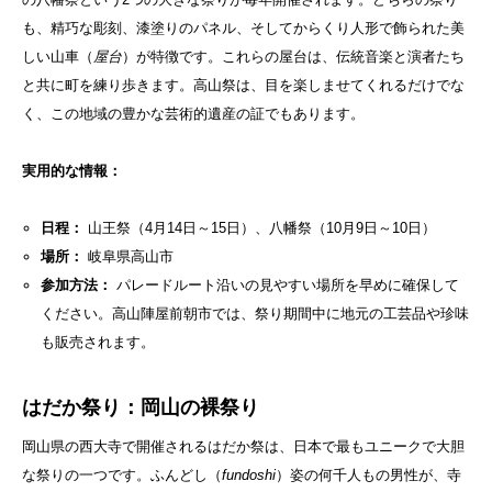
も、精巧な彫刻、漆塗りのパネル、そしてからくり人形で飾られた美
しい山車（
屋台
）が特徴です。これらの屋台は、伝統音楽と演者たち
と共に町を練り歩きます。高山祭は、目を楽しませてくれるだけでな
く、この地域の豊かな芸術的遺産の証でもあります。
実用的な情報：
日程：
山王祭（4月14日～15日）、八幡祭（10月9日～10日）
場所：
岐阜県高山市
参加方法：
パレードルート沿いの見やすい場所を早めに確保して
ください。高山陣屋前朝市では、祭り期間中に地元の工芸品や珍味
も販売されます。
はだか祭り：岡山の裸祭り
岡山県の西大寺で開催されるはだか祭は、日本で最もユニークで大胆
な祭りの一つです。ふんどし（
fundoshi
）姿の何千人もの男性が、寺