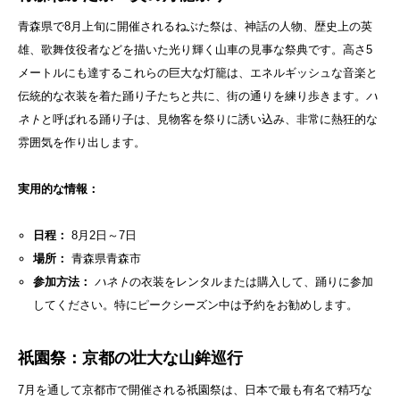
青森県で8月上旬に開催されるねぶた祭は、神話の人物、歴史上の英
雄、歌舞伎役者などを描いた光り輝く山車の見事な祭典です。高さ5
メートルにも達するこれらの巨大な灯籠は、エネルギッシュな音楽と
伝統的な衣装を着た踊り子たちと共に、街の通りを練り歩きます。
ハ
ネト
と呼ばれる踊り子は、見物客を祭りに誘い込み、非常に熱狂的な
雰囲気を作り出します。
実用的な情報：
日程：
8月2日～7日
場所：
青森県青森市
参加方法：
ハネト
の衣装をレンタルまたは購入して、踊りに参加
してください。特にピークシーズン中は予約をお勧めします。
祇園祭：京都の壮大な山鉾巡行
7月を通して京都市で開催される祇園祭は、日本で最も有名で精巧な