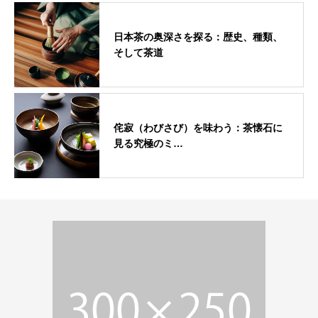
日本茶の奥深さを探る：歴史、種類、
そして茶道
侘寂（わびさび）を味わう：茶懐石に
見る究極のミ…