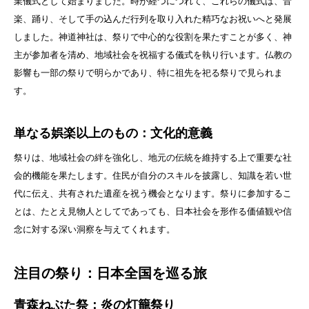
業儀式として始まりました。時が経つにつれて、これらの儀式は、音
楽、踊り、そして手の込んだ行列を取り入れた精巧なお祝いへと発展
しました。神道神社は、祭りで中心的な役割を果たすことが多く、神
主が参加者を清め、地域社会を祝福する儀式を執り行います。仏教の
影響も一部の祭りで明らかであり、特に祖先を祀る祭りで見られま
す。
単なる娯楽以上のもの：文化的意義
祭りは、地域社会の絆を強化し、地元の伝統を維持する上で重要な社
会的機能を果たします。住民が自分のスキルを披露し、知識を若い世
代に伝え、共有された遺産を祝う機会となります。祭りに参加するこ
とは、たとえ見物人としてであっても、日本社会を形作る価値観や信
念に対する深い洞察を与えてくれます。
注目の祭り：日本全国を巡る旅
青森ねぶた祭：炎の灯籠祭り