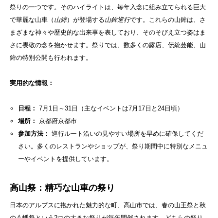
祭りの一つです。そのハイライトは、毎年入念に組み立てられる巨大
で華麗な山車（
山鉾
）が登場する
山鉾巡行
です。これらの山鉾は、さ
まざまな神々や歴史的な出来事を表しており、そのそびえ立つ姿はま
さに畏敬の念を抱かせます。祭りでは、数多くの露店、伝統芸能、山
鉾の特別公開も行われます。
実用的な情報：
日程：
7月1日～31日（主なイベントは7月17日と24日頃）
場所：
京都府京都市
参加方法：
巡行ルート沿いの見やすい場所を早めに確保してくだ
さい。多くのレストランやショップが、祭り期間中に特別なメニュ
ーやイベントを提供しています。
高山祭：精巧な山車の祭り
日本のアルプスに抱かれた魅力的な町、高山市では、春の山王祭と秋
の八幡祭という2つの大きな祭りが毎年開催されます。どちらの祭り