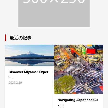
最近の記事
Discover Miyama: Exper
i…
2026.2.19
Navigating Japanese Cu
s…