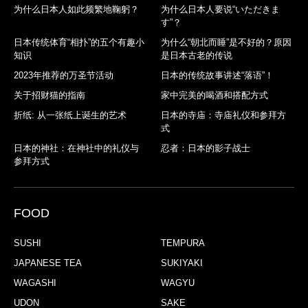
为什么日本人如此频繁地鞠躬？
为什么日本人要说“いただきま
す”？
日本传统体育“相扑”的五个有趣小
为什么“朝北而睡”是不好的？原因
知识
是日本古老的传说
2023年推荐的万圣节活动
日本的传统故事讲述“落语”！
关于招财猫的指南
家中完美的喝酒和搭配方式
折纸: 从一张纸上诞生的艺术
日本的寺庙：寺庙礼仪和参拜方
式
日本的神社：在神社中的礼仪与
忍者：日本的影子战士
参拜方式
FOOD
SUSHI
TEMPURA
JAPANESE TEA
SUKIYAKI
WAGASHI
WAGYU
UDON
SAKE