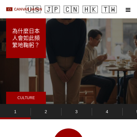
m
為什麼日本
人會如此頻
繁地鞠躬？
CULTURE
1
2
3
4