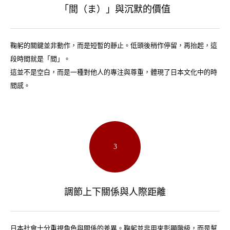
「間（ま）」與沉默的價值
鞠躬的關鍵並非動作，而是短暫的靜止。低頭後稍作停留，再抬起，這
段時間就是「間」。
這並不是空白，而是一種對他人的專注與尊重，體現了日本文化中的時
間感。
3
調節上下關係與人際距離
日本社會十分重視角色與關係的差異。鞠躬並非用來彰顯階級，而是幫