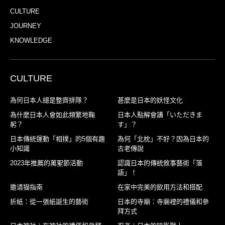
CULTURE
JOURNEY
KNOWLEDGE
CULTURE
為何日本人總是整齊排隊？
甚麼是日本的妖怪文化
為什麼日本人會如此頻繁地鞠
日本人點解會講「いただきま
躬？
す」？
日本傳統運動「相撲」的5個有趣
為何「北枕」不好？因為日本的
小知識
古老傳說
2023年推薦的萬聖節活動
認識日本的傳統敘事藝術「落
語」！
邀请猫指南
在家中完美的飲用方法和搭配
折紙：從一張紙誕生的藝術
日本的寺廟：寺廟裡的禮儀和參
拜方式