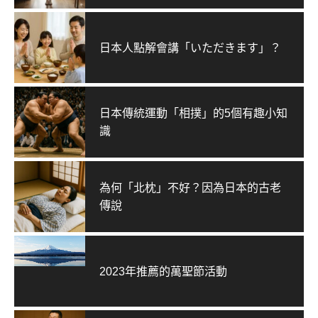
日本人點解會講「いただきます」？
日本傳統運動「相撲」的5個有趣小知
識
為何「北枕」不好？因為日本的古老
傳說
2023年推薦的萬聖節活動