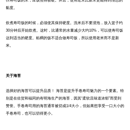
作寿司饭的米，应该煮得较硬。并且，使用老米比新米更能得到理想的
黏度。
炊煮寿司饭的时候，必须使其保持硬度。洗米后不要浸泡，放入篮子约
30分钟后开始炊煮。这时，比通常的水量减少大约10%，可以使寿司饭
达到适当的硬度。粘稠的饭不适合做寿司饭，所以使用老米而不是新
米。
关于海苔
选择好的海苔可以提升品质！ 海苔是提升手卷寿司魅力的一个要素。特
别是在佐贺和福冈的有明海生产的海苔，因其“柔软且味道浓郁”而受到
赞誉。手卷寿司用的海苔通常被切成1/4大小，但如果想享受一口大小的
手卷寿司，也可以切得更小。