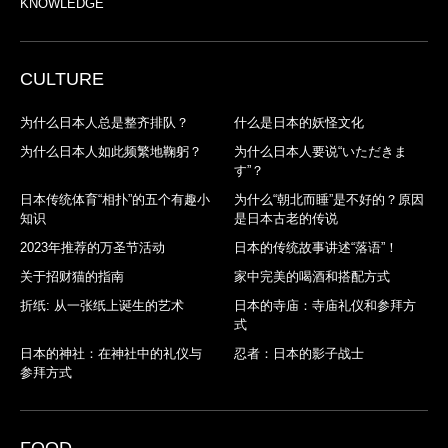
KNOWLEDGE
CULTURE
为什么日本人总是整齐排队？
什么是日本的妖怪文化
为什么日本人如此频繁地鞠躬？
为什么日本人要说“いただきま
す”？
日本传统体育“相扑”的五个有趣小
为什么“朝北而睡”是不好的？原因
知识
是日本古老的传说
2023年推荐的万圣节活动
日本的传统故事讲述“落语”！
关于招财猫的指南
家中完美的喝酒和搭配方式
折纸: 从一张纸上诞生的艺术
日本的寺庙：寺庙礼仪和参拜方
式
日本的神社：在神社中的礼仪与
忍者：日本的影子战士
参拜方式